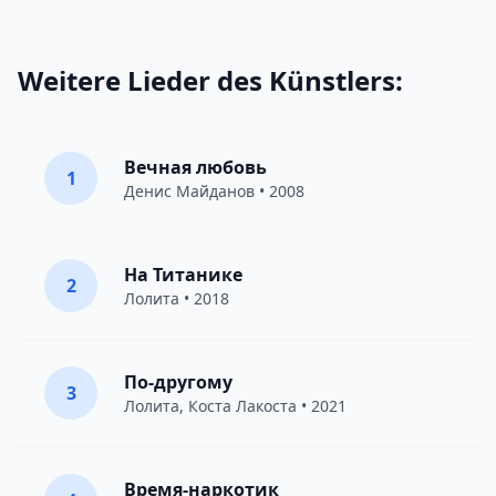
Weitere Lieder des Künstlers:
Вечная любовь
1
Денис Майданов
• 2008
На Титанике
2
Лолита
• 2018
По-другому
3
Лолита
,
Коста Лакоста
• 2021
Время-наркотик