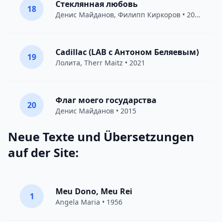
Стеклянная любовь
18
Денис Майданов
,
Филипп Киркоров
• 2014
Cadillac (LAB с Антоном Беляевым)
19
Лолита
,
Therr Maitz
• 2021
Флаг моего государства
20
Денис Майданов
• 2015
Neue Texte und Übersetzungen
auf der Site:
Meu Dono, Meu Rei
1
Angela Maria • 1956