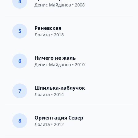
4
Денис Майданов
• 2008
Раневская
5
Лолита
• 2018
Ничего не жаль
6
Денис Майданов
• 2010
Шпилька-каблучок
7
Лолита
• 2014
Ориентация Север
8
Лолита
• 2012