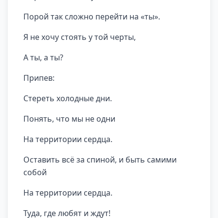
Порой так сложно перейти на «ты».
Я не хочу стоять у той черты,
А ты, а ты?
Припев:
Стереть холодные дни.
Понять, что мы не одни
На территории сердца.
Оставить всё за спиной, и быть самими
собой
На территории сердца.
Туда, где любят и ждут!