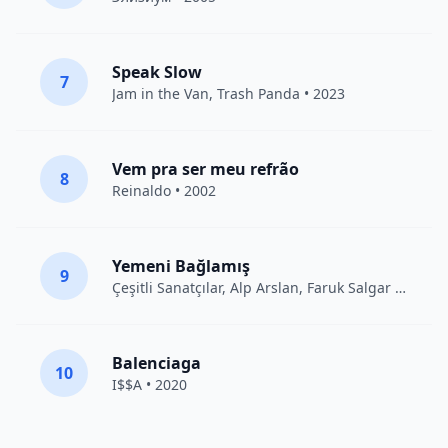
Speak Slow
7
Jam in the Van
, Trash Panda • 2023
Vem pra ser meu refrão
8
Reinaldo • 2002
Yemeni Bağlamış
9
Çeşitli Sanatçılar
, Alp Arslan, Faruk Salgar • 2012
Balenciaga
10
I$$A • 2020