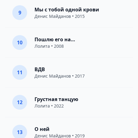
Мы с тобой одной крови
9
Денис Майданов
• 2015
Пошлю его на…
10
Лолита
• 2008
ВДВ
11
Денис Майданов
• 2017
Грустная танцую
12
Лолита
• 2022
О ней
13
Денис Майданов
• 2019