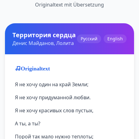
Originaltext mit Übersetzung
Территория сердца
Русский
English
Денис Майданов, Лолита
Originaltext
Я не хочу один на край Земли;
Я не хочу придуманной любви.
Я не хочу красивых слов пустых,
А ты, а ты?
Порой так мало нужно теплоты;