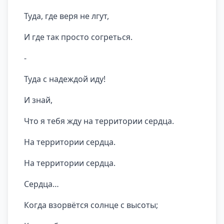
Туда, где веря не лгут,
И где так просто согреться.
-
Туда с надеждой иду!
И знай,
Что я тебя жду на территории сердца.
На территории сердца.
На территории сердца.
Сердца…
Когда взорвётся солнце с высоты;