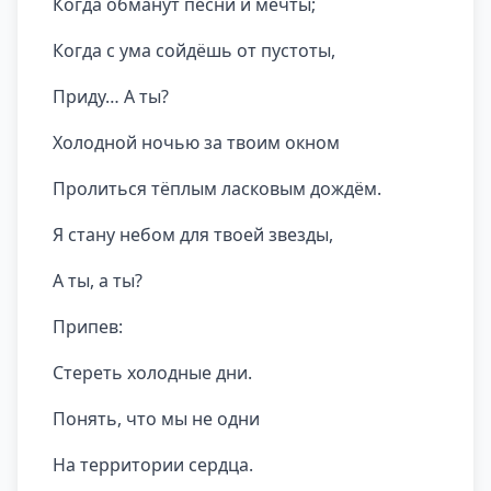
Когда обманут песни и мечты;
Когда с ума сойдёшь от пустоты,
Приду… А ты?
Холодной ночью за твоим окном
Пролиться тёплым ласковым дождём.
Я стану небом для твоей звезды,
А ты, а ты?
Припев:
Стереть холодные дни.
Понять, что мы не одни
На территории сердца.