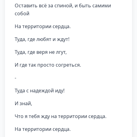
Оставить всё за спиной, и быть самими
собой
На территории сердца.
Туда, где любят и ждут!
Туда, где веря не лгут,
И где так просто согреться.
-
Туда с надеждой иду!
И знай,
Что я тебя жду на территории сердца.
На территории сердца.