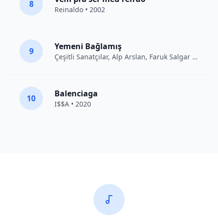
8
Reinaldo • 2002
Yemeni Bağlamış
9
Çeşitli Sanatçılar
, Alp Arslan, Faruk Salgar • 2012
Balenciaga
10
I$$A • 2020