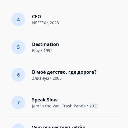
CEO
4
NEFFEX
• 2023
Destination
5
Eloy
• 1992
В моё детство, где дорога?
6
Элизиум
• 2005
Speak Slow
7
Jam in the Van
, Trash Panda • 2023
Vem pra ser meu refrão