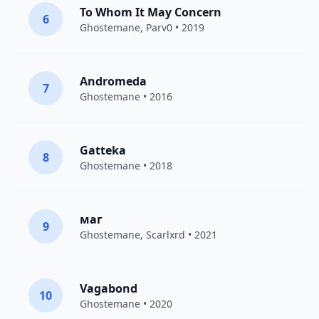
To Whom It May Concern
6
Ghostemane
,
Parv0
• 2019
Andromeda
7
Ghostemane
• 2016
Gatteka
8
Ghostemane
• 2018
маг
9
Ghostemane
,
Scarlxrd
• 2021
Vagabond
10
Ghostemane
• 2020