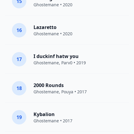
15
Ghostemane
• 2020
Lazaretto
16
Ghostemane
• 2020
I duckinf hatw you
17
Ghostemane
,
Parv0
• 2019
2000 Rounds
18
Ghostemane
,
Pouya
• 2017
Kybalion
19
Ghostemane
• 2017