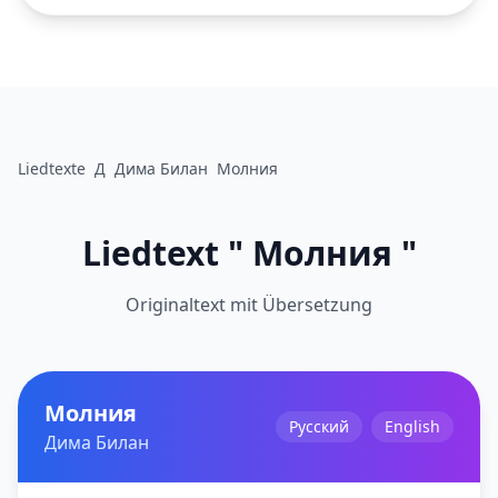
Liedtexte
Д
Дима Билан
Молния
Liedtext " Молния "
Originaltext mit Übersetzung
Молния
Русский
English
Дима Билан